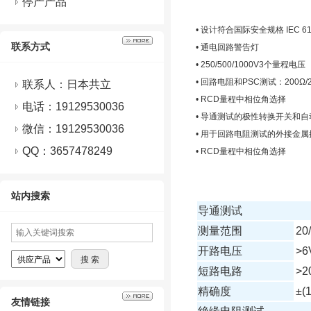
停产产品
• 设计符合国际安全规格 IEC 61
联系方式
• 通电回路警告灯
• 250/500/1000V3个量程电压
• 回路电阻和PSC测试：200Ω
联系人：日本共立
• RCD量程中相位角选择
电话：19129530036
• 导通测试的极性转换开关和
微信：
19129530036
• 用于回路电阻测试的外接金
QQ：
3657478249
• RCD量程中相位角选择
站内搜索
导通测试
测量范围
20
开路电压
>6
短路电路
>2
精确度
±(
友情链接