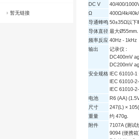
DC V
40/400/1000
暂无链接
Ω
400Ω/4k/40k
导通蜂鸣
50±35Ω
以下
导体直径
最大Ø55mm.
频率反应
40Hz - 1kHz
输出
记录仪 :
DC400mV ag
DC200mV ag
安全规格
IEC 61010-1 
IEC 61010-2
IEC 61010-2
电池
R6 (AA) (1.5V
尺寸
247(L) × 10
重量
约 470g.
附件
7107A (测试
9094 (便携箱