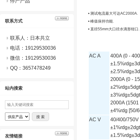
停产产品
• 测试电流最大可达AC2000A.
联系方式
• 峰值保持功能.
• 直径55mm大口径水滴形钳口.
联系人：日本共立
电话：19129530036
AC A
400A (0 - 40
微信：
19129530036
±1.5%rdg±3dg
QQ：
3657478249
±2.5%rdg±3dg
2000A (0 - 1
±2%rdg±5dgt 
站内搜索
±3%rdg±5dgt 
2000A (1501 
±4%rdg [50/
AC V
40/400/750V
±1%rdg±2dgt 
±1.5%rdg±3dg
友情链接